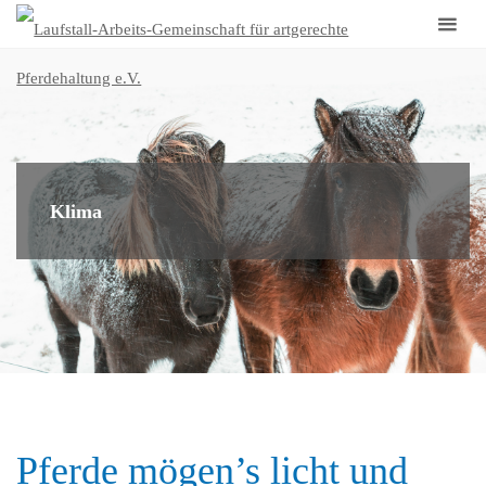
Laufst
Arbeit
Gemei
für
artge
Pferd
Klima
e.V.
Pferde mögen’s licht und