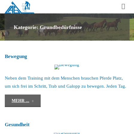
Laufstall-
Arbeits-
Gemeinschaft
Kategorie:
Grundbedürfnisse
für
artgerechte
Pferdehaltung
Bewegung
e.V.
Neben dem Training mit dem Menschen brauchen Pferde Platz,
um sich frei im Schritt, Trab und Galopp zu bewegen. Jeden Tag.
"Bewegung"
MEHR ...
Gesundheit