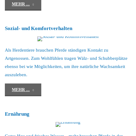
"Ruheverhalten"
MEHR ...
Sozial- und Komfortverhalten
Als Herdentiere brauchen Pferde ständigen Kontakt zu
Artgenossen. Zum Wohlfühlen tragen Wälz- und Schubberplätze
ebenso bei wie Möglichkeiten, um ihre natürliche Wachsamkeit
auszuleben.
"Sozial-
MEHR ...
und
Ernährung
Komfortverhalten"
Gutes Heu und frisches Wasser – mehr brauchen Pferde in der