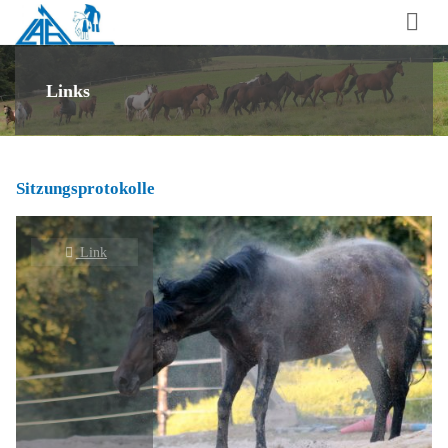
Laufstall-
Arbeits-
Gemeinschaft
Links
für
artgerechte
Pferdehaltung
Sitzungsprotokolle
e.V.
Link