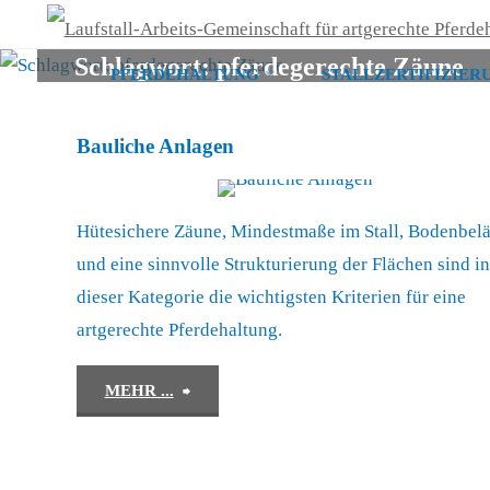
Schlagwort:
pferdegerechte Zäune
PFERDEHALTUNG
STALLZERTIFIZIER
Zum
Inhalt
Bauliche Anlagen
springen
Hütesichere Zäune, Mindestmaße im Stall, Bodenbel
und eine sinnvolle Strukturierung der Flächen sind i
dieser Kategorie die wichtigsten Kriterien für eine
artgerechte Pferdehaltung.
"Bauliche
MEHR ...
Anlagen"