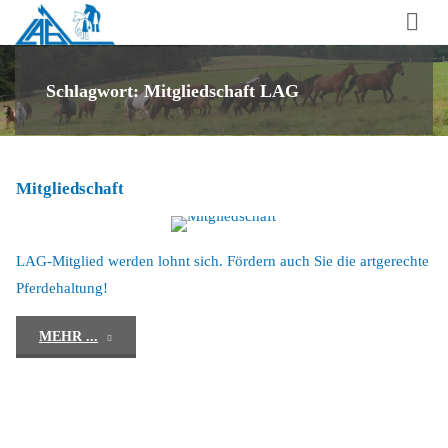
Laufstall-
Arbeits-
Gemeinschaft
Schlagwort:
Mitgliedschaft LAG
für
artgerechte
Pferdehaltung
Mitgliedschaft
e.V.
LAG-Mitglied werden lohnt sich. Fördern auch Sie die artgerechte
Pferdehaltung!
"Mitgliedschaft"
MEHR ...