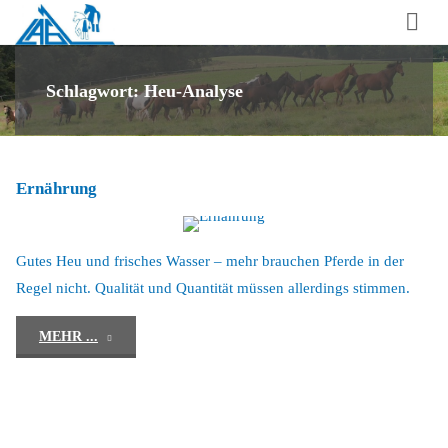
Laufstall-
Arbeits-
Gemeinschaft
Schlagwort:
Heu-Analyse
für
artgerechte
Pferdehaltung
Ernährung
e.V.
Gutes Heu und frisches Wasser – mehr brauchen Pferde in der
Regel nicht. Qualität und Quantität müssen allerdings stimmen.
"Ernährung"
MEHR ...