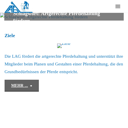
Laufstall-
Arbeits-
Schlagwort:
Artgerechte Pferdehaltung
fördern
Gemeinschaft
für
Ziele
artgerechte
Pferdehaltung
e.V.
Die LAG fördert die artgerechte Pferdehaltung und unterstützt ihre
Mitglieder beim Planen und Gestalten einer Pferdehaltung, die den
Grundbedürfnissen der Pferde entspricht.
"Ziele"
MEHR ...