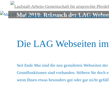
Mai 2018: Relaunch der LAG Webse
PFERDEHALTUNG
STALLZERTIFIZIER
Zum
Inhalt
Die LAG Webseiten im 
springen
Seit Ende Mai sind die neu gestalteten Webseiten der 
Grundfunktionen sind vorhanden. Stöbern Sie doch ei
wenn Ihnen etwas besonders gut oder gar nicht gefällt