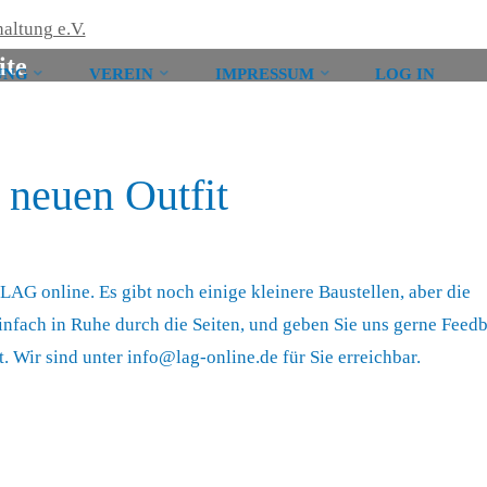
Laufstall-
Arbeits-
ite
UNG
VEREIN
IMPRESSUM
LOG IN
Gemeinschaft
für
artgerechte
neuen Outfit
Pferdehaltung
e.V.
LAG online. Es gibt noch einige kleinere Baustellen, aber die
nfach in Ruhe durch die Seiten, und geben Sie uns gerne Feedb
. Wir sind unter info@lag-online.de für Sie erreichbar.