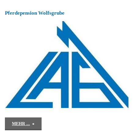
Schöbel-
Pferdepension Wolfsgrube
Pferdestadl
Spiesmühle"
"Pferdepension
MEHR ...
Wolfsgrube"