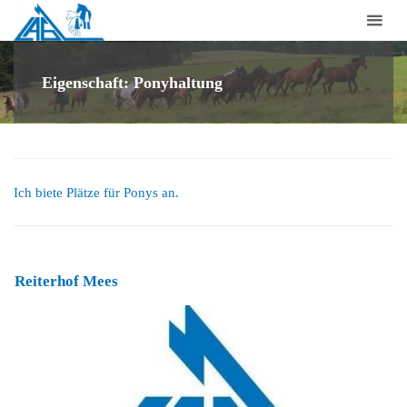
Laufstall-
Arbeits-
Gemeinschaft
Eigenschaft:
Ponyhaltung
für
artgerechte
Pferdehaltung
e.V.
Ich biete Plätze für Ponys an.
Reiterhof Mees