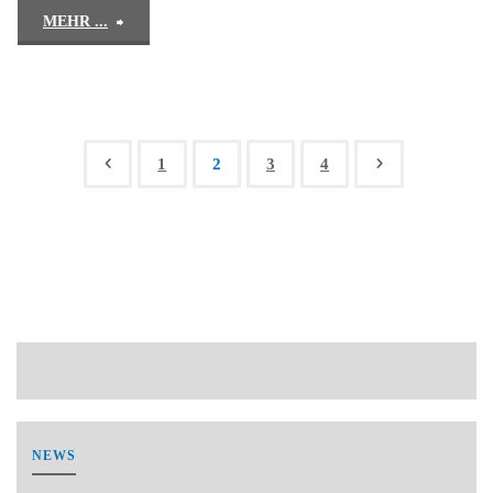
"Noack-
MEHR ...
Ranch"
1
2
3
4
Seitennummerierung
der
Beiträge
NEWS