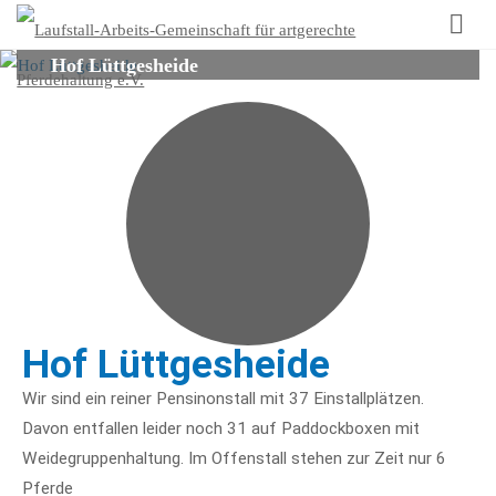
Laufst
Arbeit
Hof Lüttgesheide
Gemei
für
artge
Pferd
e.V.
Hof Lüttgesheide
Wir sind ein reiner Pensinonstall mit 37 Einstallplätzen.
Davon entfallen leider noch 31 auf Paddockboxen mit
Weidegruppenhaltung. Im Offenstall stehen zur Zeit nur 6
Pferde